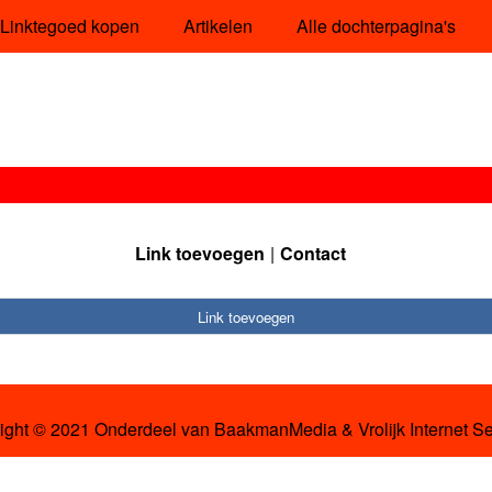
Linktegoed kopen
Artikelen
Alle dochterpagina's
Link toevoegen
Contact
Link toevoegen
ight © 2021 Onderdeel van
BaakmanMedia
&
Vrolijk Internet S